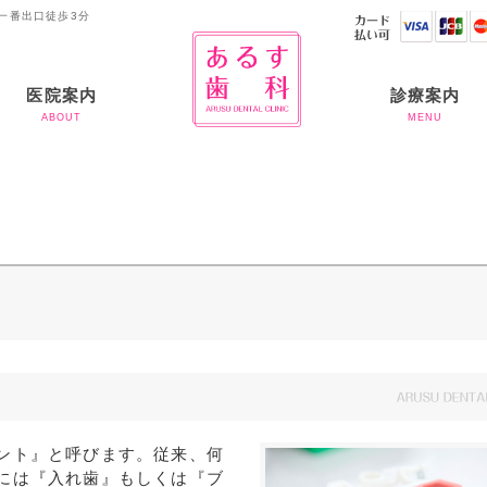
一番出口徒歩3分
医院案内
診療案内
ABOUT
MENU
ご挨拶
当院のコンセプト
当院の滅菌体制につい
お支払いについて
虫歯治療
歯周病
入れ歯
審美歯科
ホワイトニング
予防歯科
矯正治療
インプラント
半導体レーザー
アライナー矯正
て
ント』と呼びます。従来、何
には『入れ歯』もしくは『ブ