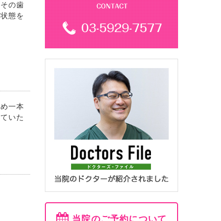
、その歯
た状態を
ため一本
っていた
当院のご予約について