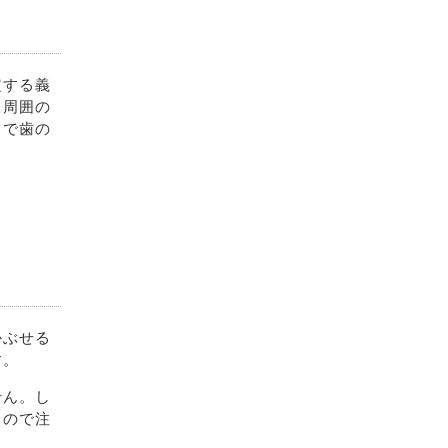
定する義
、周囲の
とで歯の
かぶせる
す。
せん。し
るので注