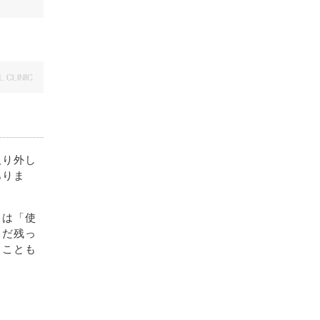
取り外し
ありま
ては「使
まだ残っ
うことも