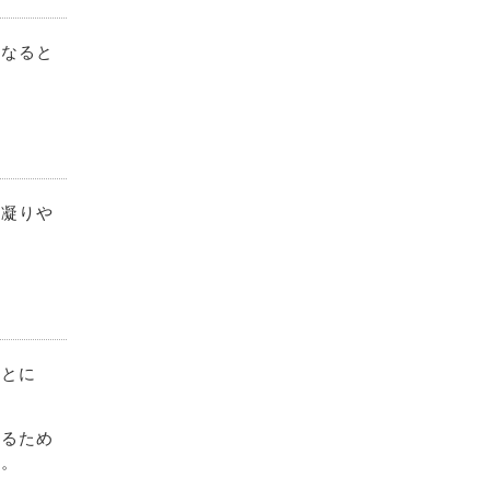
になると
肩凝りや
あとに
するため
す。