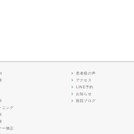
内
患者様の声
療
アクセス
LINE予約
お知らせ
科
医院ブログ
トニング
科
療
ナー矯正