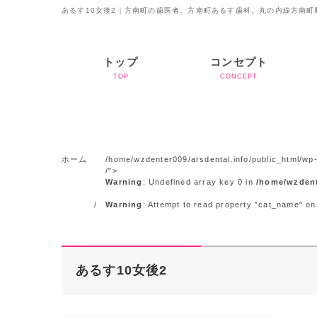
あるす10女後2｜方南町の歯医者、方南町あるす歯科。丸の内線方南町
トップ
コンセプト
TOP
CONCEPT
ホーム
/home/wzdenter009/arsdental.info/public_html/wp-
/">
Warning
: Undefined array key 0 in
/home/wzdent
Warning
: Attempt to read property "cat_name" on
あるす10女後2