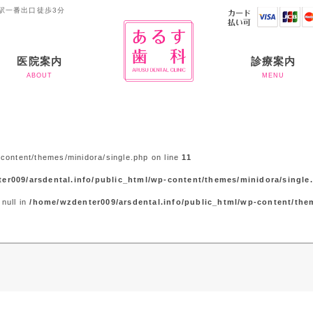
駅一番出口徒歩3分
医院案内
診療案内
ABOUT
MENU
ご挨拶
当院のコンセプト
当院の滅菌体制につい
お支払いについて
虫歯治療
歯周病
入れ歯
審美歯科
ホワイトニング
予防歯科
矯正治療
インプラント
半導体レーザー
アライナー矯正
て
content/themes/minidora/single.php on line
11
er009/arsdental.info/public_html/wp-content/themes/minidora/single
 null in
/home/wzdenter009/arsdental.info/public_html/wp-content/the