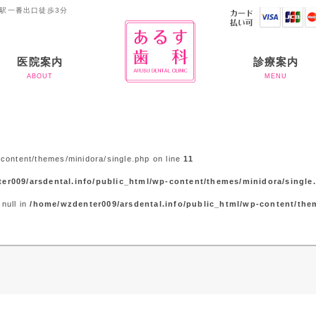
町駅一番出口徒歩3分
医院案内
診療案内
ABOUT
MENU
ご挨拶
当院のコンセプト
当院の滅菌体制につい
お支払いについて
虫歯治療
歯周病
入れ歯
審美歯科
ホワイトニング
予防歯科
矯正治療
インプラント
半導体レーザー
アライナー矯正
て
content/themes/minidora/single.php on line
11
er009/arsdental.info/public_html/wp-content/themes/minidora/single
 null in
/home/wzdenter009/arsdental.info/public_html/wp-content/the