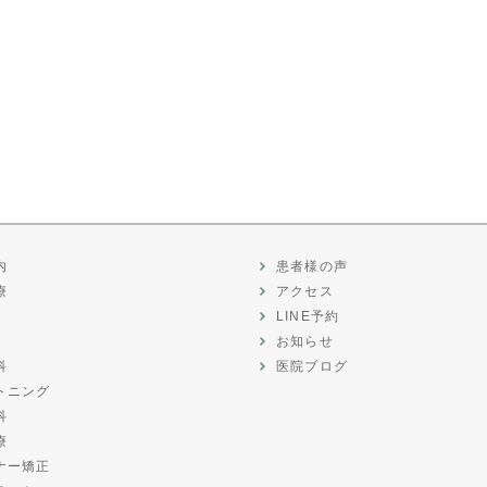
内
患者様の声
療
アクセス
LINE予約
お知らせ
科
医院ブログ
トニング
科
療
ナー矯正