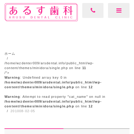
ホーム
/home/wzdenter009/arsdental.info/public_html/wp-
content/themes/minidora/single.php on line
11
/">
Warning
: Undefined array key 0 in
/home/wzdenter009/arsdental.info/public_html/wp-
content/themes/minidora/single.php
on line
12
Warning
: Attempt to read property "cat_name" on null in
/home/wzdenter009/arsdental.info/public_html/wp-
content/themes/minidora/single.php
on line
12
201008-02-05