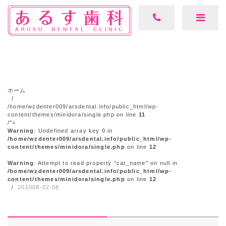
ホーム
/home/wzdenter009/arsdental.info/public_html/wp-
content/themes/minidora/single.php on line
11
/">
Warning
: Undefined array key 0 in
/home/wzdenter009/arsdental.info/public_html/wp-
content/themes/minidora/single.php
on line
12
Warning
: Attempt to read property "cat_name" on null in
/home/wzdenter009/arsdental.info/public_html/wp-
content/themes/minidora/single.php
on line
12
201008-02-08