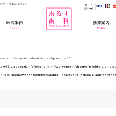
南町駅一番出口徒歩3分
医院案内
診療案内
ABOUT
MENU
ご挨拶
当院のコンセプト
当院の滅菌体制につい
お支払いについて
虫歯治療
歯周病
入れ歯
審美歯科
ホワイトニング
予防歯科
矯正治療
インプラント
半導体レーザー
アライナー矯正
て
content/themes/minidora/single.php on line
11
er009/arsdental.info/public_html/wp-content/themes/minidora/single
 null in
/home/wzdenter009/arsdental.info/public_html/wp-content/the