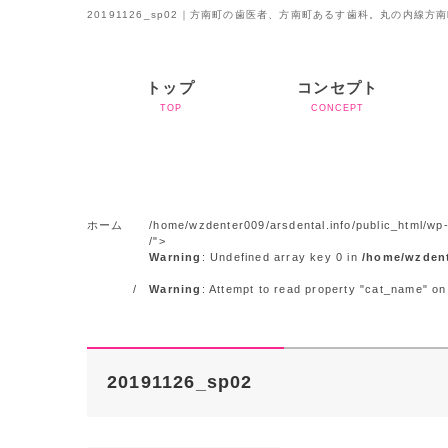
20191126_sp02｜方南町の歯医者、方南町あるす歯科。丸の内線方
トップ
コンセプト
TOP
CONCEPT
ホーム
/home/wzdenter009/arsdental.info/public_html/wp-
/">
Warning
: Undefined array key 0 in
/home/wzdent
Warning
: Attempt to read property "cat_name" on
20191126_sp02