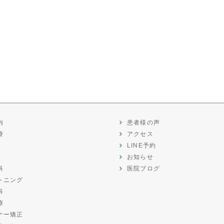
内
患者様の声
療
アクセス
LINE予約
お知らせ
科
医院ブログ
トニング
科
療
ナー矯正