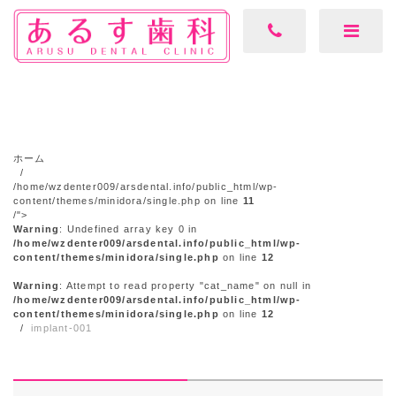
ホーム
/home/wzdenter009/arsdental.info/public_html/wp-
content/themes/minidora/single.php on line
11
/">
Warning
: Undefined array key 0 in
/home/wzdenter009/arsdental.info/public_html/wp-
content/themes/minidora/single.php
on line
12
Warning
: Attempt to read property "cat_name" on null in
/home/wzdenter009/arsdental.info/public_html/wp-
content/themes/minidora/single.php
on line
12
implant-001