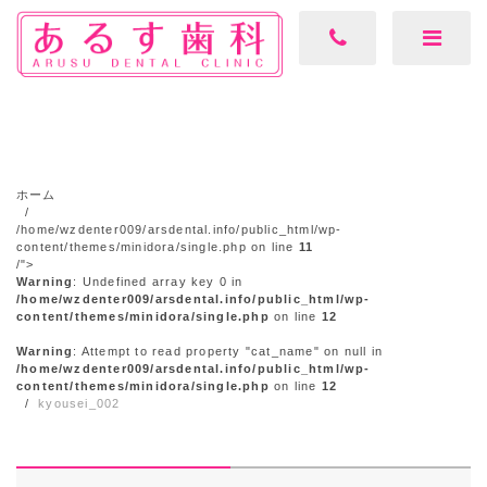
ホーム
/home/wzdenter009/arsdental.info/public_html/wp-
content/themes/minidora/single.php on line
11
/">
Warning
: Undefined array key 0 in
/home/wzdenter009/arsdental.info/public_html/wp-
content/themes/minidora/single.php
on line
12
Warning
: Attempt to read property "cat_name" on null in
/home/wzdenter009/arsdental.info/public_html/wp-
content/themes/minidora/single.php
on line
12
kyousei_002