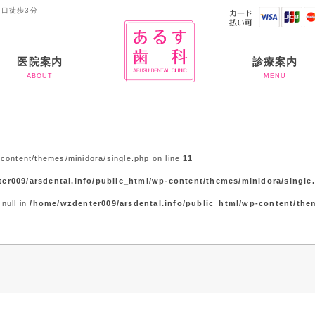
出口徒歩3分
医院案内
診療案内
ABOUT
MENU
ご挨拶
当院のコンセプト
当院の滅菌体制につい
お支払いについて
虫歯治療
歯周病
入れ歯
審美歯科
ホワイトニング
予防歯科
矯正治療
インプラント
半導体レーザー
アライナー矯正
て
content/themes/minidora/single.php on line
11
er009/arsdental.info/public_html/wp-content/themes/minidora/single
 null in
/home/wzdenter009/arsdental.info/public_html/wp-content/the