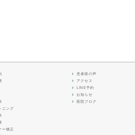
内
患者様の声
療
アクセス
LINE予約
お知らせ
科
医院ブログ
トニング
科
療
ナー矯正