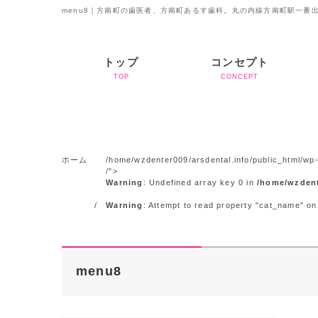
menu8｜方南町の歯医者、方南町あるす歯科。丸の内線方南町駅一番
トップ
コンセプト
TOP
CONCEPT
ホーム
/home/wzdenter009/arsdental.info/public_html/wp-
/">
Warning
: Undefined array key 0 in
/home/wzdent
Warning
: Attempt to read property "cat_name" on
menu8