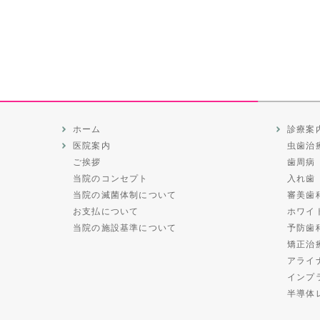
ホーム
診療案
医院案内
虫歯治
ご挨拶
歯周病
当院のコンセプト
入れ歯
当院の滅菌体制について
審美歯
お支払について
ホワイ
当院の施設基準について
予防歯
矯正治
アライ
インプ
半導体