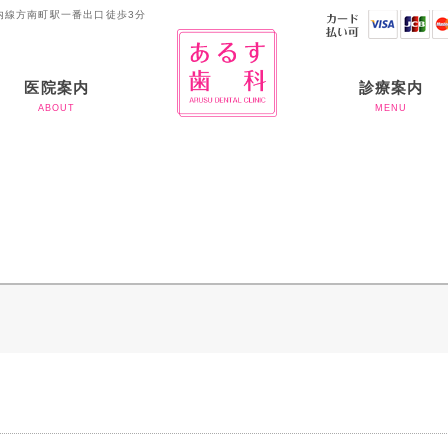
内線方南町駅一番出口徒歩3分
医院案内
診療案内
ABOUT
MENU
ご挨拶
当院のコンセプト
当院の滅菌体制につい
お支払いについて
虫歯治療
歯周病
入れ歯
審美歯科
ホワイトニング
予防歯科
矯正治療
インプラント
半導体レーザー
アライナー矯正
て