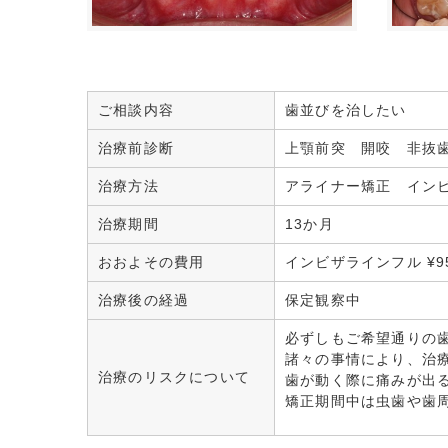
ご相談内容
歯並びを治したい
治療前診断
上顎前突 開咬 非抜
治療方法
アライナー矯正 イン
治療期間
13か月
おおよその費用
インビザラインフル ¥95
治療後の経過
保定観察中
必ずしもご希望通りの
諸々の事情により、治
治療のリスクについて
歯が動く際に痛みが出
矯正期間中は虫歯や歯