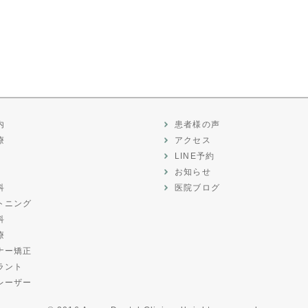
内
患者様の声
療
アクセス
LINE予約
お知らせ
科
医院ブログ
トニング
科
療
ナー矯正
ラント
レーザー