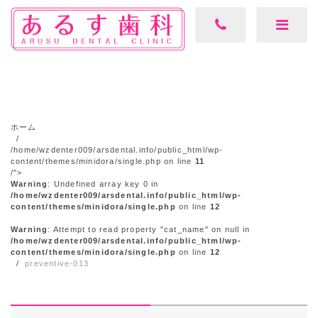
ホーム
/home/wzdenter009/arsdental.info/public_html/wp-
content/themes/minidora/single.php on line
11
/">
Warning
: Undefined array key 0 in
/home/wzdenter009/arsdental.info/public_html/wp-
content/themes/minidora/single.php
on line
12
Warning
: Attempt to read property "cat_name" on null in
/home/wzdenter009/arsdental.info/public_html/wp-
content/themes/minidora/single.php
on line
12
preventive-013